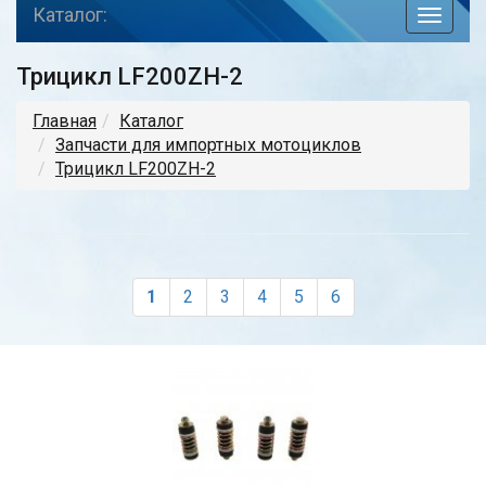
Каталог:
toggle
navigat
Трицикл LF200ZH-2
Главная
Каталог
Запчасти для импортных мотоциклов
Трицикл LF200ZH-2
1
2
3
4
5
6