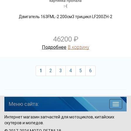
Двигатель 163FML-2 200см3 трицикл LF200ZH-2
46200 ₽
Подробнее
1
2
3
4
5
6
Меню сайта:
навига
по
Интернет магазин запчастей для мотоциклов, китайских
сайту
скутеров и мопедов.
© 2017-2024
MOTO-RETAIL18