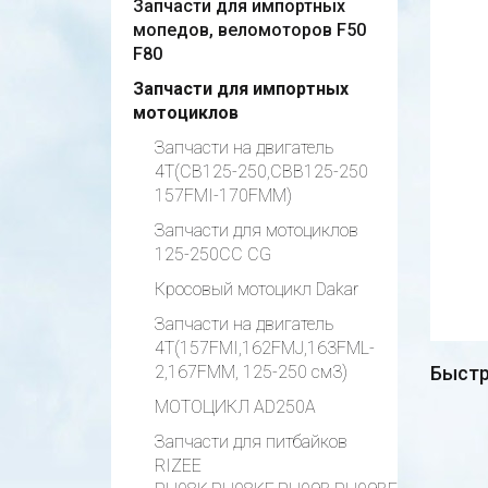
Запчасти для импортных
мопедов, веломоторов F50
F80
Запчасти для импортных
мотоциклов
Запчасти на двигатель
4Т(CB125-250,CBB125-250
157FMI-170FMM)
Запчасти для мотоциклов
125-250СС CG
Кросовый мотоцикл Dakar
Запчасти на двигатель
4Т(157FMI,162FMJ,163FML-
2,167FMM, 125-250 см3)
Быстр
МОТОЦИКЛ AD250A
Запчасти для питбайков
RIZEE