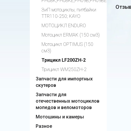
PH08K,PH08KE,PH09B,PH09BE
Отзыв
ЗиП мотоциклы, питбайки
TTR110-250; KAYO
МОТОЦИКЛ ENDURO
Мотоцикл ERMAK (150 см3)
Мотоцикл OPTIMUS (150
см3)
Трицикл LF200ZH-2
Трицикл WM250ZH-2
Запчасти для импортных
скутеров
Запчасти для
отечественных мотоциклов
мопедов и веломоторов
Мотошины и камеры
Разное