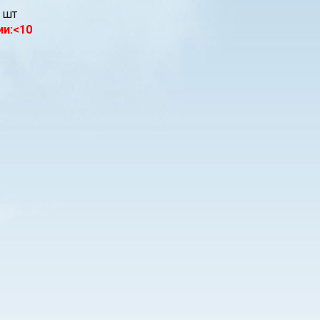
шт
ии:<10