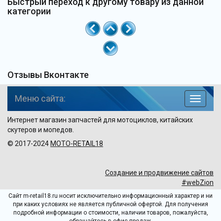
Быстрый переход к другому товару из данной
категории
Отзывы Вконтакте
Меню сайта:
навига
по
Интернет магазин запчастей для мотоциклов, китайских
сайту
скутеров и мопедов.
© 2017-2024
MOTO-RETAIL18
Создание и продвижение сайтов
#webZion
Сайт m-retail18.ru носит исключительно информационный характер и ни
при каких условиях не является публичной офертой. Для получения
подробной информации о стоимости, наличии товаров, пожалуйста,
обращайтесь в офис продаж.