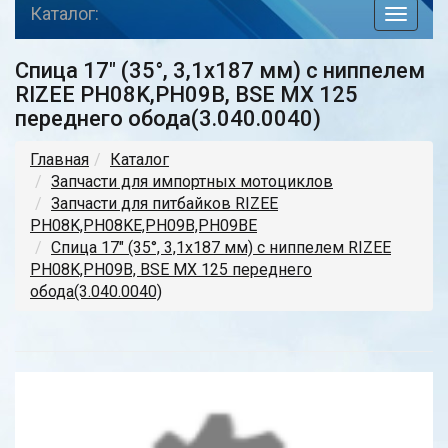
Каталог:
toggle
navigat
Спица 17" (35°, 3,1х187 мм) с ниппелем
RIZEE PH08K,PH09B, BSE MX 125
переднего обода(3.040.0040)
Главная
Каталог
Запчасти для импортных мотоциклов
Запчасти для питбайков RIZEE
PH08K,PH08KE,PH09B,PH09BE
Спица 17" (35°, 3,1х187 мм) с ниппелем RIZEE
PH08K,PH09B, BSE MX 125 переднего
обода(3.040.0040)