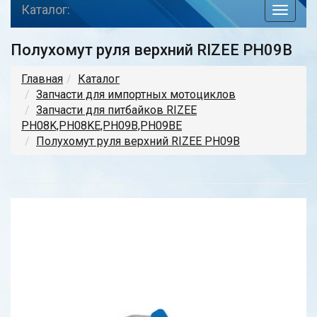
Каталог:
toggle
navigat
Полухомут руля верхний RIZEE PH09B
Главная
Каталог
Запчасти для импортных мотоциклов
Запчасти для питбайков RIZEE
PH08K,PH08KE,PH09B,PH09BE
Полухомут руля верхний RIZEE PH09B