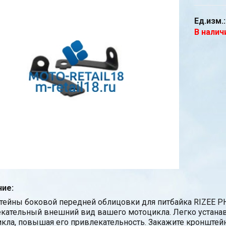
Ед.изм.:
В налич
ие:
ейны боковой передней облицовки для питбайка RIZEE 
кательный внешний вид вашего мотоцикла. Легко устана
кла, повышая его привлекательность. Закажите кронштейн