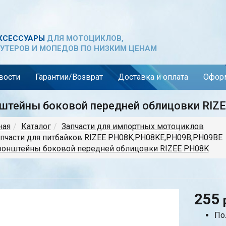
КСЕССУАРЫ
ДЛЯ МОТОЦИКЛОВ,
УТЕРОВ И МОПЕДОВ ПО НИЗКИМ ЦЕНАМ
вости
Гарантии/Возврат
Доставка и оплата
Оформ
штейны боковой передней облицовки RIZ
ная
Каталог
Запчасти для импортных мотоциклов
пчасти для питбайков RIZEE PH08K,PH08KE,PH09B,PH09BE
ронштейны боковой передней облицовки RIZEE PH08K
255
По