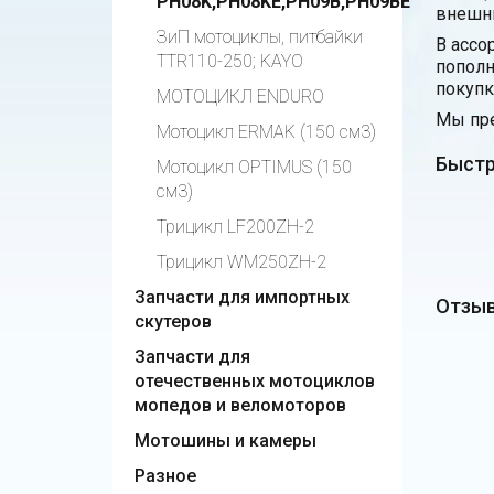
PH08K,PH08KE,PH09B,PH09BE
внешни
ЗиП мотоциклы, питбайки
В ассо
TTR110-250; KAYO
пополн
покупк
МОТОЦИКЛ ENDURO
Мы пре
Мотоцикл ERMAK (150 см3)
Быстр
Мотоцикл OPTIMUS (150
см3)
Трицикл LF200ZH-2
Трицикл WM250ZH-2
Запчасти для импортных
Отзыв
скутеров
Запчасти для
отечественных мотоциклов
мопедов и веломоторов
Мотошины и камеры
Разное