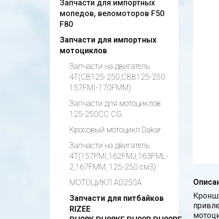
Запчасти для импортных
мопедов, веломоторов F50
F80
Запчасти для импортных
мотоциклов
Запчасти на двигатель
4Т(CB125-250,CBB125-250
157FMI-170FMM)
Запчасти для мотоциклов
125-250СС CG
Кросовый мотоцикл Dakar
Запчасти на двигатель
4Т(157FMI,162FMJ,163FML-
2,167FMM, 125-250 см3)
Описан
МОТОЦИКЛ AD250A
Кроншт
Запчасти для питбайков
привле
RIZEE
мотоци