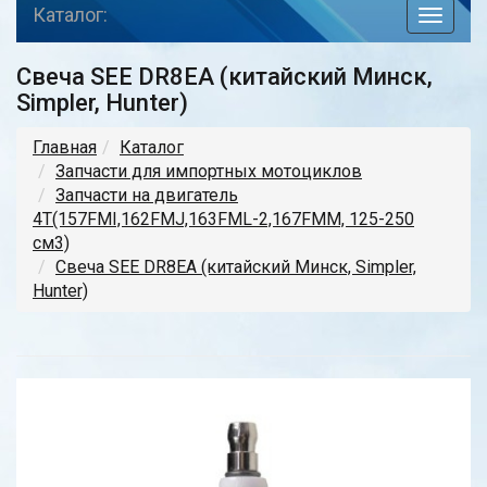
Каталог:
toggle
navigat
Свеча SEE DR8EA (китайский Минск,
Simpler, Hunter)
Главная
Каталог
Запчасти для импортных мотоциклов
Запчасти на двигатель
4Т(157FMI,162FMJ,163FML-2,167FMM, 125-250
см3)
Свеча SEE DR8EA (китайский Минск, Simpler,
Hunter)