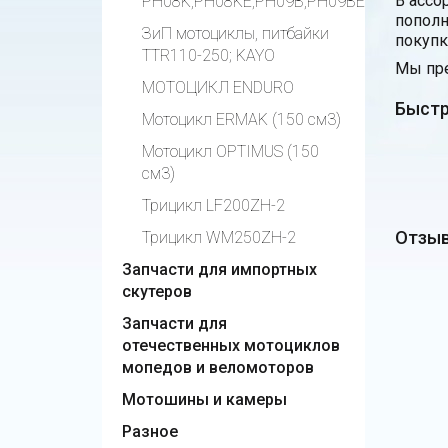
В ассо
PH08K,PH08KE,PH09B,PH09BE
пополн
ЗиП мотоциклы, питбайки
покупк
TTR110-250; KAYO
Мы пре
МОТОЦИКЛ ENDURO
Быстр
Мотоцикл ERMAK (150 см3)
Мотоцикл OPTIMUS (150
см3)
Трицикл LF200ZH-2
Отзыв
Трицикл WM250ZH-2
Запчасти для импортных
скутеров
Запчасти для
отечественных мотоциклов
мопедов и веломоторов
Мотошины и камеры
Разное