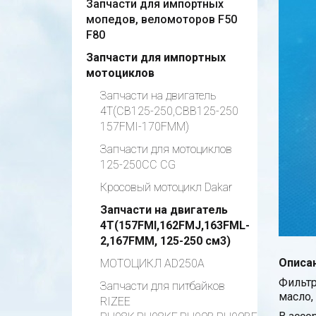
Запчасти для импортных
мопедов, веломоторов F50
F80
Запчасти для импортных
мотоциклов
Запчасти на двигатель
4Т(CB125-250,CBB125-250
157FMI-170FMM)
Запчасти для мотоциклов
125-250СС CG
Кросовый мотоцикл Dakar
Запчасти на двигатель
4Т(157FMI,162FMJ,163FML-
2,167FMM, 125-250 см3)
Описан
МОТОЦИКЛ AD250A
Фильтр
Запчасти для питбайков
масло,
RIZEE