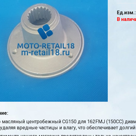
Ед.изм.:
В налич
ие:
 масляный центробежный CG150 для 162FMJ (150CC) диа
 удаляя вредные частицы и влагу, что обеспечивает долги