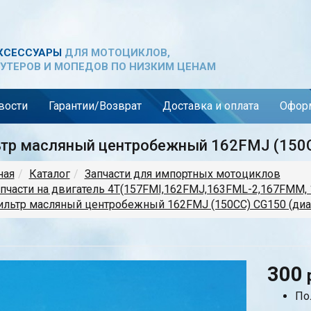
КСЕССУАРЫ
ДЛЯ МОТОЦИКЛОВ,
УТЕРОВ И МОПЕДОВ ПО НИЗКИМ ЦЕНАМ
вости
Гарантии/Возврат
Доставка и оплата
Оформ
тр масляный центробежный 162FMJ (150C
ная
Каталог
Запчасти для импортных мотоциклов
пчасти на двигатель 4Т(157FMI,162FMJ,163FML-2,167FMM, 
льтр масляный центробежный 162FMJ (150CC) CG150 (диа
300
По