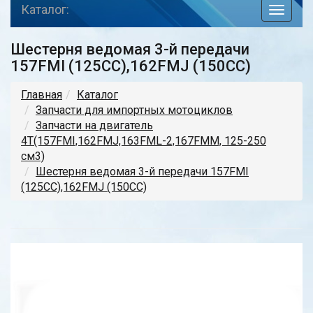
Каталог:
toggle
navigat
Шестерня ведомая 3-й передачи
157FMI (125CC),162FMJ (150CC)
Главная
Каталог
Запчасти для импортных мотоциклов
Запчасти на двигатель
4Т(157FMI,162FMJ,163FML-2,167FMM, 125-250
см3)
Шестерня ведомая 3-й передачи 157FMI
(125CC),162FMJ (150CC)