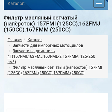
Каталог:
toggle
navigat
Фильтр масляный сетчатый
(напёрсток) 157FMI (125CC),162FMJ
(150CC),167FMM (250CC)
Главная
Каталог
Запчасти для импортных мотоциклов
Запчасти на двигатель
4Т(157FMI,162FMJ,163FML-2,167FMM, 125-250
см3)
Фильтр масляный сетчатый (напёрсток) 157FMI
(125CC),162FMJ (150CC),167FMM (250CC)