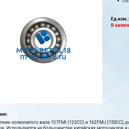
По
Ед.изм.:
В налич
ие:
ник коленчатого вала 157FMI (125CC) и 162FMJ (150CC), р
в. Используется на большинстве китайских мотоциклов и 