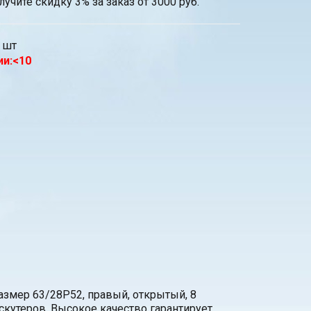
лучите скидку 3% за заказ от 3000 руб.
шт
ии:<10
азмер 63/28P52, правый, открытый, 8
скутеров. Высокое качество гарантирует