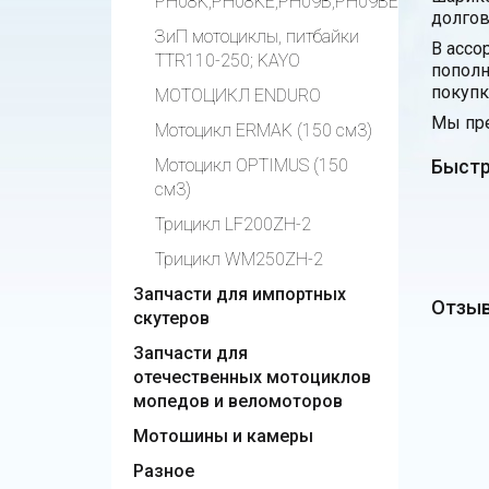
PH08K,PH08KE,PH09B,PH09BE
долгов
ЗиП мотоциклы, питбайки
В ассо
TTR110-250; KAYO
пополн
покупк
МОТОЦИКЛ ENDURO
Мы пре
Мотоцикл ERMAK (150 см3)
Мотоцикл OPTIMUS (150
Быстр
см3)
Трицикл LF200ZH-2
Трицикл WM250ZH-2
Запчасти для импортных
Отзыв
скутеров
Запчасти для
отечественных мотоциклов
мопедов и веломоторов
Мотошины и камеры
Разное