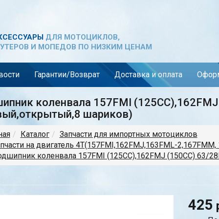
КСЕССУАРЫ
ДЛЯ МОТОЦИКЛОВ,
УТЕРОВ И МОПЕДОВ ПО НИЗКИМ ЦЕНАМ
вости
Гарантии/Возврат
Доставка и оплата
Оформ
ипник коленвала 157FMI (125CC),162FMJ
вый,открытый,8 шариков)
ная
Каталог
Запчасти для импортных мотоциклов
пчасти на двигатель 4Т(157FMI,162FMJ,163FML-2,167FMM, 
дшипник коленвала 157FMI (125CC),162FMJ (150CC) 63/28
425