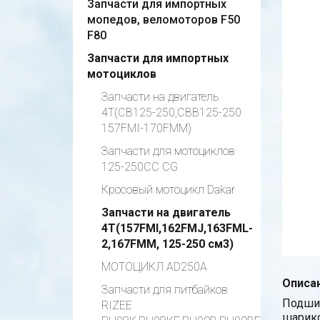
Запчасти для импортных
мопедов, веломоторов F50
F80
Запчасти для импортных
мотоциклов
Запчасти на двигатель
4Т(CB125-250,CBB125-250
157FMI-170FMM)
Запчасти для мотоциклов
125-250СС CG
Кросовый мотоцикл Dakar
Запчасти на двигатель
4Т(157FMI,162FMJ,163FML-
2,167FMM, 125-250 см3)
МОТОЦИКЛ AD250A
Описан
Запчасти для питбайков
Подшип
RIZEE
шарико