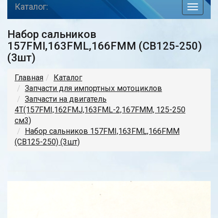
Каталог:
toggle
navigat
Набор сальников
157FMI,163FML,166FMM (CB125-250)
(3шт)
Главная
Каталог
Запчасти для импортных мотоциклов
Запчасти на двигатель
4Т(157FMI,162FMJ,163FML-2,167FMM, 125-250
см3)
Набор сальников 157FMI,163FML,166FMM
(CB125-250) (3шт)