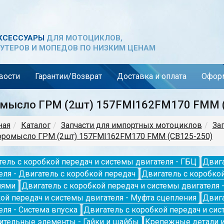
КСЕССУАРЫ
ДЛЯ МОТОЦИКЛОВ,
УТЕРОВ И МОПЕДОВ ПО НИЗКИМ ЦЕНАМ
вости
Гарантии/Возврат
Доставка и оплата
Оформ
мысло ГРМ (2шт) 157FMI162FM170 FMM 
ная
Каталог
Запчасти для импортных мотоциклов
За
оромысло ГРМ (2шт) 157FMI162FM170 FMM (CB125-250)
ель с коробкой передач и системы двигателя - ГБЦ
Двига
еля - Двигатель с коробкой передач
Двигатель с коробкой
лями
Двигатель с коробкой передач и системы двигателя -
ой передач и системы двигателя - Муфта сцепления
Двига
еля - Система впуска
Двигатель с коробкой передач и сис
ительные элементы - Гайки и шайбы
Крепежные детали и