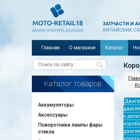
ЗАПЧАСТИ И А
КИТАЙСКИХ СК
Главная
О магазине
Каталог
Но
Коро
Глав
Каталог товаров
К
Двигат
Аккумуляторы
двигат
Аксессуары
с дета
коробк
Поворотники лампы фары
двигат
стекла
уплотн