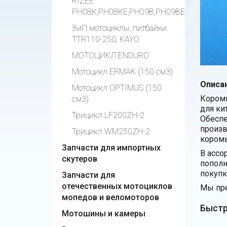
RIZEE
PH08K,PH08KE,PH09B,PH09BE
ЗиП мотоциклы, питбайки
TTR110-250; KAYO
МОТОЦИКЛ ENDURO
Мотоцикл ERMAK (150 см3)
Описан
Мотоцикл OPTIMUS (150
Коромы
см3)
для ки
Трицикл LF200ZH-2
Обеспе
произв
Трицикл WM250ZH-2
кором
Запчасти для импортных
В ассо
скутеров
пополн
покупк
Запчасти для
отечественных мотоциклов
Мы пре
мопедов и веломоторов
Быстр
Мотошины и камеры