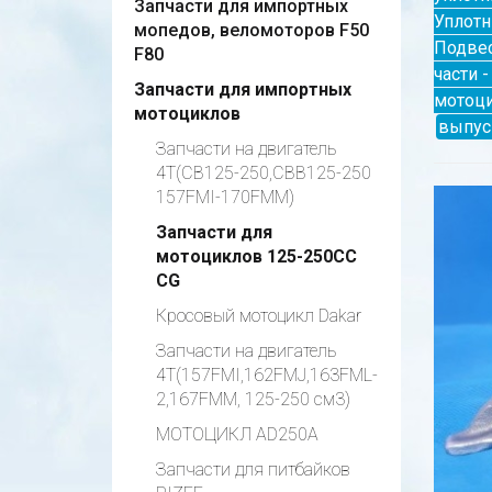
Запчасти для импортных
Уплот
мопедов, веломоторов F50
Подвес
F80
части 
Запчасти для импортных
мотоци
мотоциклов
выпус
Запчасти на двигатель
4Т(CB125-250,CBB125-250
157FMI-170FMM)
Запчасти для
мотоциклов 125-250СС
CG
Кросовый мотоцикл Dakar
Запчасти на двигатель
4Т(157FMI,162FMJ,163FML-
2,167FMM, 125-250 см3)
МОТОЦИКЛ AD250A
Запчасти для питбайков