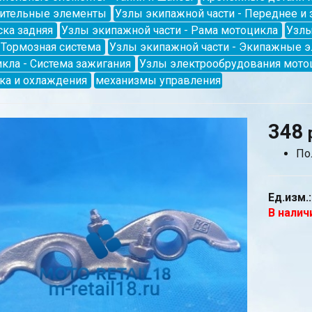
нительные элементы
Узлы экипажной части - Переднее и 
ка задняя
Узлы экипажной части - Рама мотоцикла
Узлы
- Тормозная система
Узлы экипажной части - Экипажные 
кла - Система зажигания
Узлы электрообрудования мотоц
ка и охлаждения
механизмы управления
348
По
Ед.изм.:
В налич