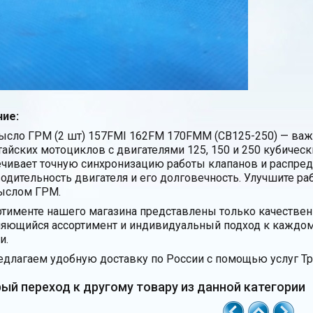
ие:
сло ГРМ (2 шт) 157FMI 162FM 170FMM (CB125-250) — важ
тайских мотоциклов с двигателями 125, 150 и 250 кубическ
чивает точную синхронизацию работы клапанов и распреде
одительность двигателя и его долговечность. Улучшите ра
ыслом ГРМ.
ртименте нашего магазина представлены только качестве
яющийся ассортимент и индивидуальный подход к каждом
и.
длагаем удобную доставку по России с помощью услуг Тр
ый переход к другому товару из данной категории