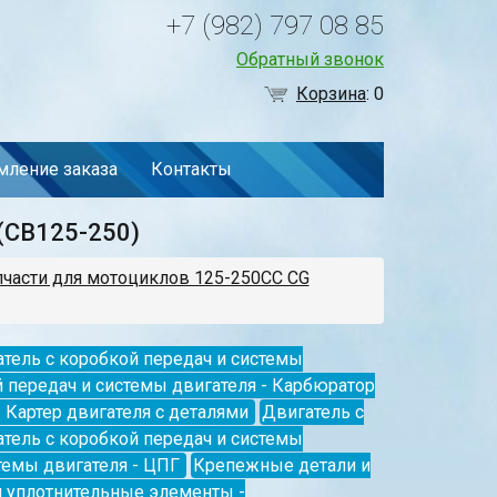
+7 (982) 797 08 85
Обратный звонок
Корзина
:
0
ление заказа
Контакты
(CB125-250)
пчасти для мотоциклов 125-250СС CG
тель с коробкой передач и системы
 передач и системы двигателя - Карбюратор
 Картер двигателя с деталями
Двигатель с
тель с коробкой передач и системы
темы двигателя - ЦПГ
Крепежные детали и
 уплотнительные элементы -