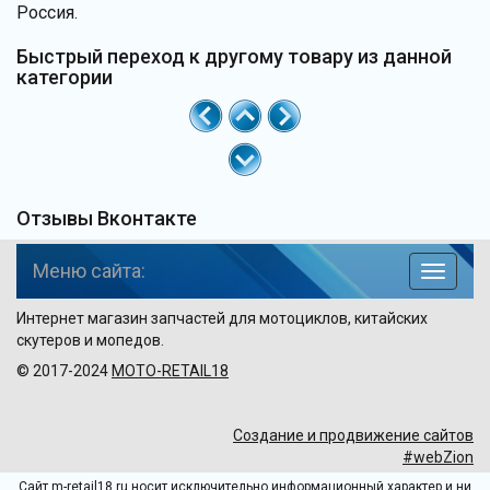
Россия.
Быстрый переход к другому товару из данной
категории
Отзывы Вконтакте
Меню сайта:
навига
по
Интернет магазин запчастей для мотоциклов, китайских
сайту
скутеров и мопедов.
© 2017-2024
MOTO-RETAIL18
Создание и продвижение сайтов
#webZion
Сайт m-retail18.ru носит исключительно информационный характер и ни