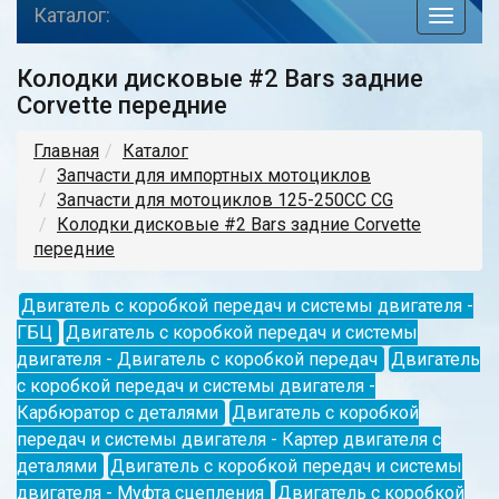
Каталог:
toggle
navigat
Колодки дисковые #2 Bars задние
Corvette передние
Главная
Каталог
Запчасти для импортных мотоциклов
Запчасти для мотоциклов 125-250СС CG
Колодки дисковые #2 Bars задние Corvette
передние
Двигатель с коробкой передач и системы двигателя -
ГБЦ
Двигатель с коробкой передач и системы
двигателя - Двигатель с коробкой передач
Двигатель
с коробкой передач и системы двигателя -
Карбюратор с деталями
Двигатель с коробкой
передач и системы двигателя - Картер двигателя с
деталями
Двигатель с коробкой передач и системы
двигателя - Муфта сцепления
Двигатель с коробкой