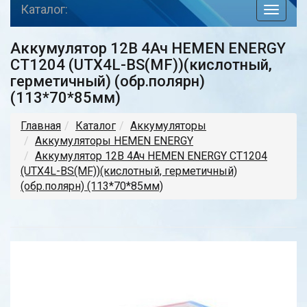
Каталог:
toggle
navigat
Аккумулятор 12В 4Ач HEMEN ENERGY
CT1204 (UTX4L-BS(MF))(кислотный,
герметичный) (обр.полярн)
(113*70*85мм)
Главная
Каталог
Аккумуляторы
Аккумуляторы HEMEN ENERGY
Аккумулятор 12В 4Ач HEMEN ENERGY CT1204
(UTX4L-BS(MF))(кислотный, герметичный)
(обр.полярн) (113*70*85мм)