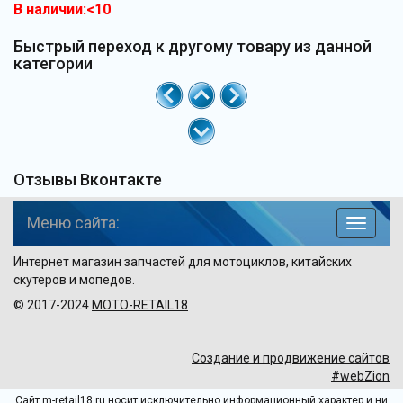
В наличии:<10
Быстрый переход к другому товару из данной
категории
Отзывы Вконтакте
Меню сайта:
навига
по
Интернет магазин запчастей для мотоциклов, китайских
сайту
скутеров и мопедов.
© 2017-2024
MOTO-RETAIL18
Создание и продвижение сайтов
#webZion
Сайт m-retail18.ru носит исключительно информационный характер и ни