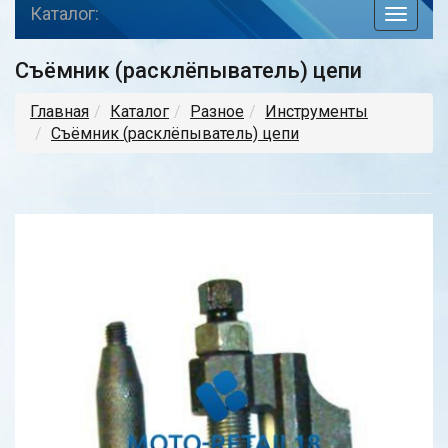
Каталог:
toggle
navigat
Съёмник (расклёпыватель) цепи
Главная
Каталог
Разное
Инструменты
Съёмник (расклёпыватель) цепи