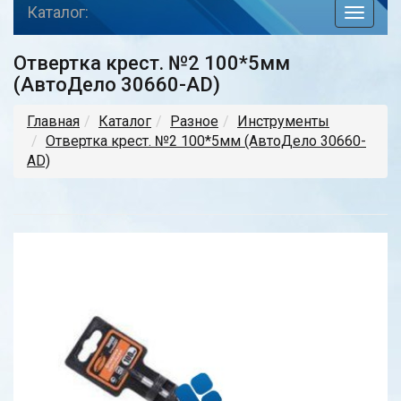
Каталог:
toggle
navigat
Отвертка крест. №2 100*5мм
(АвтоДело 30660-AD)
Главная
Каталог
Разное
Инструменты
Отвертка крест. №2 100*5мм (АвтоДело 30660-
AD)