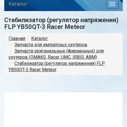
Каталог:
toggle
navigat
Стабилизатор (регулятор напряжения)
FLP YB50QT-3 Racer Meteor
Главная
Каталог
Запчасти для импортных скутеров
Запчасти оригинальные (фирменные) для
скутеров (OMAKS, Racer, UMC, IRBIS, АВМ)
Стабилизатор (регулятор напряжения) FLP
YB50QT-3 Racer Meteor