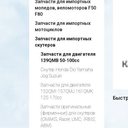
Запчасти для импортных
мопедов, веломоторов F50
F80
Запчасти для импортных
мотоциклов
Запчасти для импортных
скутеров
Запчасти для двигателя
139QMB 50-100cc
Скутер Honda Dio Yamaha
Jog Suzuki
Запчасти для двигателя
152QMI 157QMJ 161QMK
125-170cc
Быстр
Запчасти оригинальные
(фирменные) для скутеров
(OMAKS, Racer, UMC, IRBIS,
АВМ)