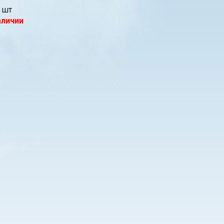
шт
аличии