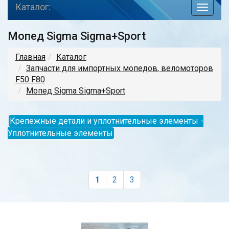
Каталог:
toggle
navigat
Мопед Sigma Sigma+Sport
Главная
Каталог
Запчасти для импортных мопедов, веломоторов
F50 F80
Мопед Sigma Sigma+Sport
Крепежные детали и уплотнительные элементы -
Уплотнительные элементы
1
2
3