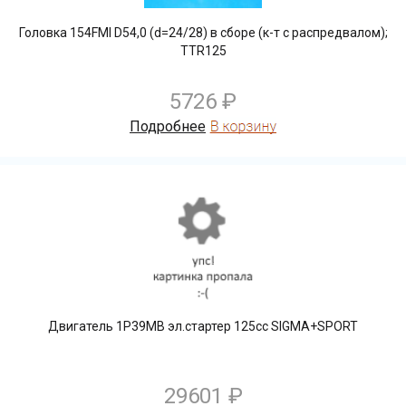
Головка 154FMI D54,0 (d=24/28) в сборе (к-т с распредвалом);
TTR125
5726 ₽
Подробнее
Двигатель 1Р39МВ эл.стартер 125сс SIGMA+SPORT
29601 ₽