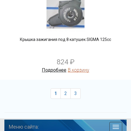
Крышка зажигания под 8 катушек SIGMA 125cc
824 ₽
Подробнее
1
2
3
Меню сайта:
навига