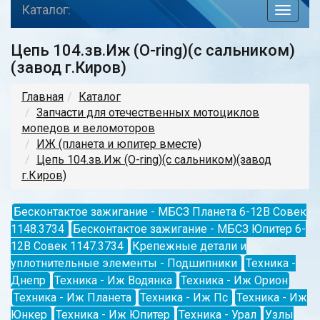
Каталог:
toggle
navigat
Цепь 104.зв.Иж (О-ring)(с сальником)
(завод г.Киров)
Главная
Каталог
Запчасти для отечественных мотоциклов
мопедов и веломоторов
ИЖ (планета и юпитер вместе)
Цепь 104.зв.Иж (О-ring)(с сальником)(завод
г.Киров)
Бесконтактое зажигание - МБСЗ Планета 6-12В Совек
1148.3734
Бесконтактое зажигание - МБСЗ Юпитер 6-
12В Совек 1147.3734
Крепежные детали и
уплотнительные элементы - Подшипники
Техника -
Днепр
Техника - Иж Водянка
Техника - Иж Орион
Техника - Иж Планета
Техника - Иж Пс
Техника - Иж
Юнкер
Техника - Иж Юпитер
Техника - Урал
Узлы