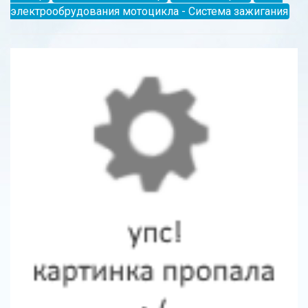
электрообрудования мотоцикла - Система зажигания