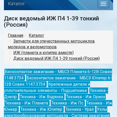
Каталог:
toggle
navigat
Диск ведомый ИЖ П4 1-39 тонкий
(Россия)
Главная
Каталог
Запчасти для отечественных мотоциклов
мопедов и веломоторов
ИЖ (планета и юпитер вместе)
Диск ведомый ИЖ П4 1-39 тонкий (Россия)
Бесконтактое зажигание - МБСЗ Планета 6-12В Совек
1148.3734
Бесконтактое зажигание - МБСЗ Юпитер 6-
12В Совек 1147.3734
Крепежные детали и
уплотнительные элементы - Подшипники
Техника -
Днепр
Техника - Иж Водянка
Техника - Иж Орион
Техника - Иж Планета
Техника - Иж Пс
Техника - Иж
Юнкер
Техника - Иж Юпитер
Техника - Урал
Узлы
электрообрудования мотоцикла - Система зажигания