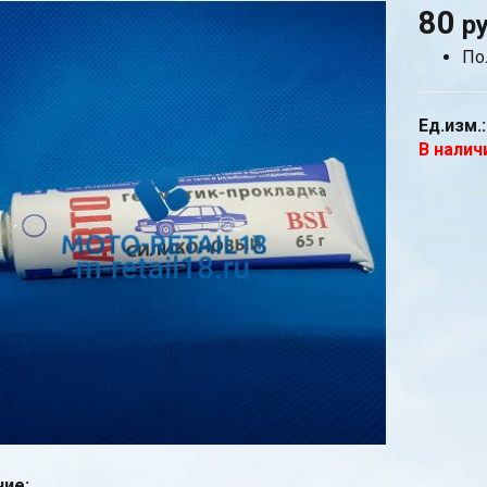
80
р
По
Ед.изм.:
В налич
ие: