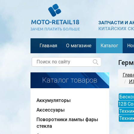
ЗАПЧАСТИ И А
КИТАЙСКИХ СК
Главная
О магазине
Каталог
Но
Герм
Глав
Каталог товаров
ИЖ
Беско
Аккумуляторы
12В Со
Аксессуары
Техник
Техни
Поворотники лампы фары
стекла