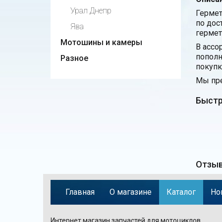
Урал Днепр
Гермет
по дос
Ява
гермет
Мотошины и камеры
В ассо
пополн
Разное
покупк
Мы пре
Быстр
Отзыв
Главная
О магазине
Каталог
Но
Интернет магазин запчастей для мотоциклов,