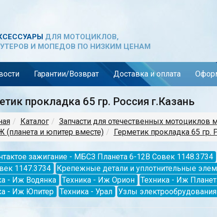
КСЕССУАРЫ
ДЛЯ МОТОЦИКЛОВ,
УТЕРОВ И МОПЕДОВ ПО НИЗКИМ ЦЕНАМ
вости
Гарантии/Возврат
Доставка и оплата
Оформ
етик прокладка 65 гр. Россия г.Казань
ная
Каталог
Запчасти для отечественных мотоциклов 
 (планета и юпитер вместе)
Герметик прокладка 65 гр. 
нтактое зажигание - МБСЗ Планета 6-12В Совек 1148.3734
век 1147.3734
Крепежные детали и уплотнительные эле
а - Иж Водянка
Техника - Иж Орион
Техника - Иж Планет
ка - Иж Юпитер
Техника - Урал
Узлы электрообрудования 