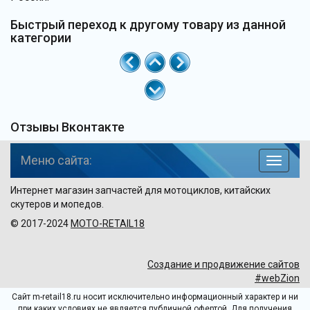
Быстрый переход к другому товару из данной
категории
Отзывы Вконтакте
Меню сайта:
навига
по
Интернет магазин запчастей для мотоциклов, китайских
сайту
скутеров и мопедов.
© 2017-2024
MOTO-RETAIL18
Создание и продвижение сайтов
#webZion
Сайт m-retail18.ru носит исключительно информационный характер и ни
при каких условиях не является публичной офертой. Для получения