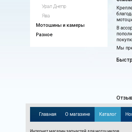
Урал Днепр
Крепле
благод
Ява
мотоци
Мотошины и камеры
В ассо
пополн
Разное
покупк
Мы пре
Быстр
Отзыв
Главная
О магазине
Каталог
Но
Интернет магазин запчастей для мотоциклов,