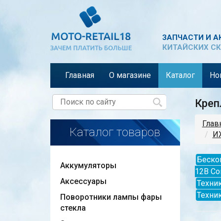
ЗАПЧАСТИ И А
КИТАЙСКИХ СК
Главная
О магазине
Каталог
Но
Креп
Глав
Каталог товаров
ИЖ
Беско
Аккумуляторы
12В Со
Аксессуары
Техник
Техни
Поворотники лампы фары
стекла