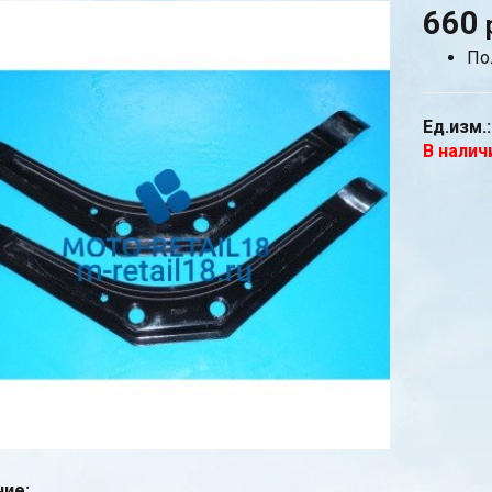
660
По
Ед.изм.:
В налич
ие: