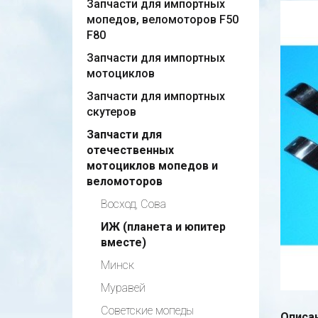
Запчасти для импортных
мопедов, веломоторов F50
F80
Запчасти для импортных
мотоциклов
Запчасти для импортных
скутеров
Запчасти для
отечественных
мотоциклов мопедов и
веломоторов
Восход, Сова
ИЖ (планета и юпитер
вместе)
Минск
Муравей
Советские мопеды
Описан