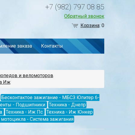
+7 (982) 797 08 85
Обратный звонок
Корзина
:
0
ление заказа
Контакты
мопедов и веломоторов
а Иж
Бесконтактое зажигание - МБСЗ Юпитер 6-
менты - Подшипники
Техника - Днепр
а
Техника - Иж Пс
Техника - Иж Юнкер
мотоцикла - Система зажигания