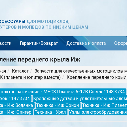
КСЕССУАРЫ
ДЛЯ МОТОЦИКЛОВ,
УТЕРОВ И МОПЕДОВ ПО НИЗКИМ ЦЕНАМ
вости
Гарантии/Возврат
Доставка и оплата
Оформ
ление переднего крыла Иж
ная
Каталог
Запчасти для отечественных мотоциклов 
 (планета и юпитер вместе)
Крепление переднего крыл
нтактое зажигание - МБСЗ Планета 6-12В Совек 1148.3734
век 1147.3734
Крепежные детали и уплотнительные эле
а - Иж Водянка
Техника - Иж Орион
Техника - Иж Планет
ка - Иж Юпитер
Техника - Урал
Узлы электрообрудования 