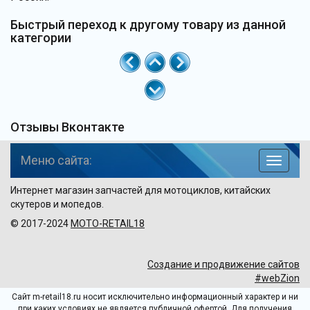
Быстрый переход к другому товару из данной
категории
Отзывы Вконтакте
Меню сайта:
навига
по
Интернет магазин запчастей для мотоциклов, китайских
сайту
скутеров и мопедов.
© 2017-2024
MOTO-RETAIL18
Создание и продвижение сайтов
#webZion
Сайт m-retail18.ru носит исключительно информационный характер и ни
при каких условиях не является публичной офертой. Для получения