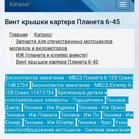
Каталог:
toggle
navigat
Винт крышки картера Планета 6-45
Главная
Каталог
Запчасти для отечественных мотоциклов
мопедов и веломоторов
ИЖ (планета и юпитер вместе)
Винт крышки картера Планета 6-45
Бесконтактое зажигание - МБСЗ Планета 6-12В Совек
1148.3734
Бесконтактое зажигание - МБСЗ Юпитер 6-
12В Совек 1147.3734
Крепежные детали и
уплотнительные элементы - Подшипники
Техника -
Днепр
Техника - Иж Водянка
Техника - Иж Орион
Техника - Иж Планета
Техника - Иж Пс
Техника - Иж
Юнкер
Техника - Иж Юпитер
Техника - Урал
Узлы
электрообрудования мотоцикла - Система зажигания