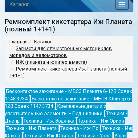
Каталог:
toggle
navigat
Ремкомплект кикстартера Иж Планета
(полный 1+1+1)
Главная
Каталог
Запчасти для отечественных мотоциклов
мопедов и веломоторов
ИЖ (планета и юпитер вместе)
Ремкомплект кикстартера Иж Планета (полный
1+1+1)
Бесконтактое зажигание - МБСЗ Планета 6-12В Совек
1148.3734
Бесконтактое зажигание - МБСЗ Юпитер 6-
12В Совек 1147.3734
Крепежные детали и
уплотнительные элементы - Подшипники
Техника -
Днепр
Техника - Иж Водянка
Техника - Иж Орион
Техника - Иж Планета
Техника - Иж Пс
Техника - Иж
Юнкер
Техника - Иж Юпитер
Техника - Урал
Узлы