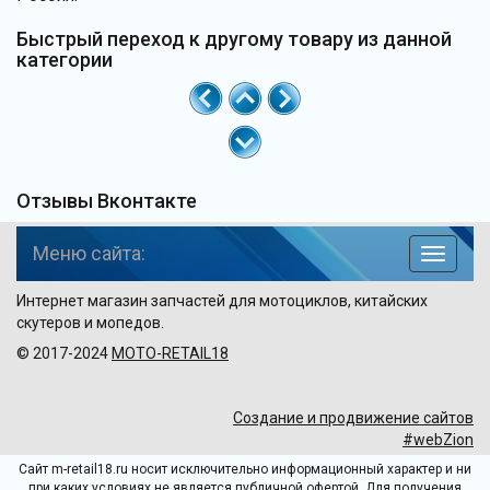
Быстрый переход к другому товару из данной
категории
Отзывы Вконтакте
Меню сайта:
навига
по
Интернет магазин запчастей для мотоциклов, китайских
сайту
скутеров и мопедов.
© 2017-2024
MOTO-RETAIL18
Создание и продвижение сайтов
#webZion
Сайт m-retail18.ru носит исключительно информационный характер и ни
при каких условиях не является публичной офертой. Для получения