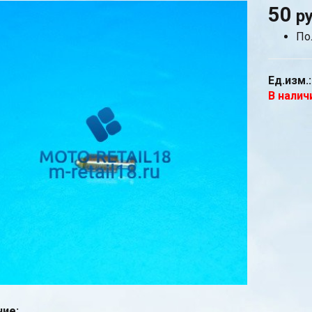
50
р
По
Ед.изм.:
В налич
ие: