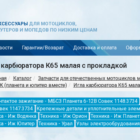
КСЕССУАРЫ
ДЛЯ МОТОЦИКЛОВ,
УТЕРОВ И МОПЕДОВ ПО НИЗКИМ ЦЕНАМ
вости
Гарантии/Возврат
Доставка и оплата
Оформ
 карбюратора К65 малая с прокладкой
ная
Каталог
Запчасти для отечественных мотоциклов 
 (планета и юпитер вместе)
Игла карбюратора К65 мала
нтактое зажигание - МБСЗ Планета 6-12В Совек 1148.3734
век 1147.3734
Крепежные детали и уплотнительные эле
а - Иж Водянка
Техника - Иж Орион
Техника - Иж Планет
ка - Иж Юпитер
Техника - Урал
Узлы электрообрудования 