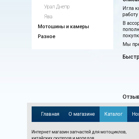
Урал Днепр
Игла к
работу
Ява
В ассо
Мотошины и камеры
пополн
покупк
Разное
Мы пре
Быстр
Отзыв
Главная
О магазине
Каталог
Но
Интернет магазин запчастей для мотоциклов,
китайских скутеров и мопедов.