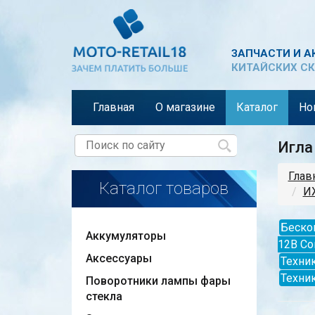
ЗАПЧАСТИ И А
КИТАЙСКИХ СК
Главная
О магазине
Каталог
Но
Игла
Глав
Каталог товаров
ИЖ
Беско
Аккумуляторы
12В Со
Аксессуары
Техник
Техни
Поворотники лампы фары
стекла