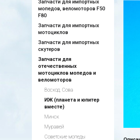
Запчасти для импортных
мопедов, веломоторов F50
F80
Запчасти для импортных
мотоциклов
Запчасти для импортных
скутеров
Запчасти для
отечественных
мотоциклов мопедов и
веломоторов
Восход, Сова
ИЖ (планета и юпитер
вместе)
Минск
Муравей
Советские мопеды
Описан