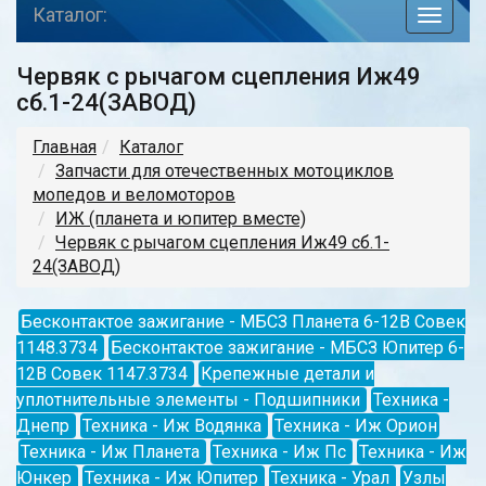
Каталог:
toggle
navigat
Червяк с рычагом сцепления Иж49
сб.1-24(ЗАВОД)
Главная
Каталог
Запчасти для отечественных мотоциклов
мопедов и веломоторов
ИЖ (планета и юпитер вместе)
Червяк с рычагом сцепления Иж49 сб.1-
24(ЗАВОД)
Бесконтактое зажигание - МБСЗ Планета 6-12В Совек
1148.3734
Бесконтактое зажигание - МБСЗ Юпитер 6-
12В Совек 1147.3734
Крепежные детали и
уплотнительные элементы - Подшипники
Техника -
Днепр
Техника - Иж Водянка
Техника - Иж Орион
Техника - Иж Планета
Техника - Иж Пс
Техника - Иж
Юнкер
Техника - Иж Юпитер
Техника - Урал
Узлы