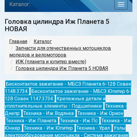
Каталог:
toggle
navigat
Головка цилиндра Иж Планета 5
НОВАЯ
Главная
Каталог
Запчасти для отечественных мотоциклов
мопедов и веломоторов
ИЖ (планета и юпитер вместе)
Головка цилиндра Иж Планета 5 НОВАЯ
Бесконтактое зажигание - МБСЗ Планета 6-12В Совек
1148.3734
Бесконтактое зажигание - МБСЗ Юпитер 6-
12В Совек 1147.3734
Крепежные детали и
уплотнительные элементы - Подшипники
Техника -
Днепр
Техника - Иж Водянка
Техника - Иж Орион
Техника - Иж Планета
Техника - Иж Пс
Техника - Иж
Юнкер
Техника - Иж Юпитер
Техника - Урал
Узлы
электрообрудования мотоцикла - Система зажигания