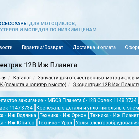
КСЕССУАРЫ
ДЛЯ МОТОЦИКЛОВ,
УТЕРОВ И МОПЕДОВ ПО НИЗКИМ ЦЕНАМ
вости
Гарантии/Возврат
Доставка и оплата
Оформ
ентрик 12В Иж Планета
ная
Каталог
Запчасти для отечественных мотоциклов 
 (планета и юпитер вместе)
Эксцентрик 12В Иж Планет
нтактое зажигание - МБСЗ Планета 6-12В Совек 1148.3734
век 1147.3734
Крепежные детали и уплотнительные эле
а - Иж Водянка
Техника - Иж Орион
Техника - Иж Планет
ка - Иж Юпитер
Техника - Урал
Узлы электрообрудования 