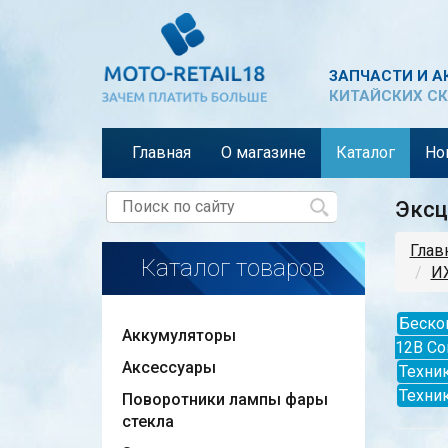
ЗАПЧАСТИ И А
КИТАЙСКИХ СК
Главная
О магазине
Каталог
Но
Эксц
Глав
Каталог товаров
ИЖ
Беско
Аккумуляторы
12В Со
Аксессуары
Техник
Техни
Поворотники лампы фары
стекла