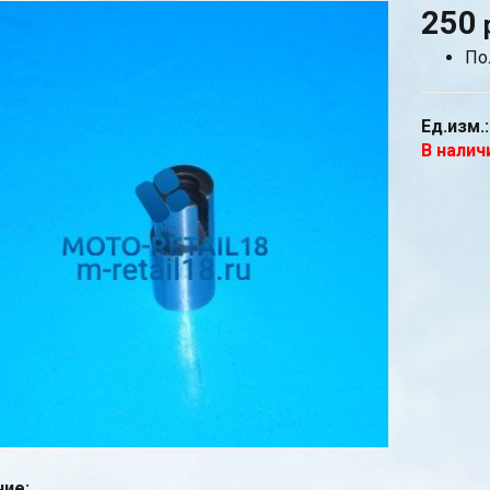
250
По
Ед.изм.:
В налич
ие: