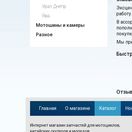
Урал Днепр
Эксцен
работу
Ява
В ассо
Мотошины и камеры
пополн
покупк
Разное
Мы пре
Быстр
Отзыв
Главная
О магазине
Каталог
Но
Интернет магазин запчастей для мотоциклов,
китайских скутеров и мопедов.