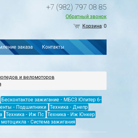
+7 (982) 797 08 85
Обратный звонок
Корзина
:
0
ление заказа
Контакты
мопедов и веломоторов
а
Бесконтактое зажигание - МБСЗ Юпитер 6-
менты - Подшипники
Техника - Днепр
а
Техника - Иж Пс
Техника - Иж Юнкер
мотоцикла - Система зажигания