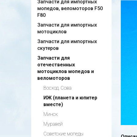
Запчасти для импортных
мопедов, веломоторов F50
F80
Запчасти для импортных
мотоциклов
Запчасти для импортных
скутеров
Запчасти для
отечественных
мотоциклов мопедов и
веломоторов
Восход, Сова
ИЖ (планета и юпитер
вместе)
Минск
Муравей
Советские мопеды
Описан