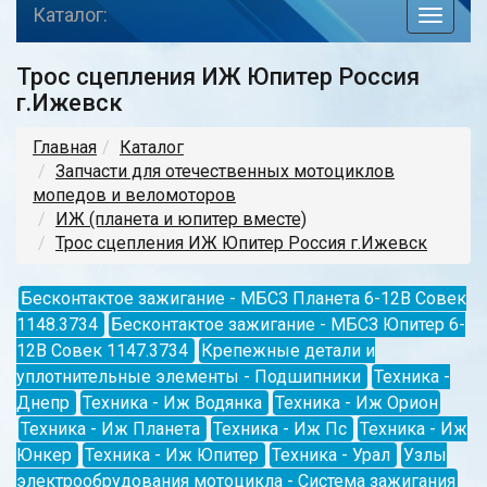
Каталог:
toggle
navigat
Трос сцепления ИЖ Юпитер Россия
г.Ижевск
Главная
Каталог
Запчасти для отечественных мотоциклов
мопедов и веломоторов
ИЖ (планета и юпитер вместе)
Трос сцепления ИЖ Юпитер Россия г.Ижевск
Бесконтактое зажигание - МБСЗ Планета 6-12В Совек
1148.3734
Бесконтактое зажигание - МБСЗ Юпитер 6-
12В Совек 1147.3734
Крепежные детали и
уплотнительные элементы - Подшипники
Техника -
Днепр
Техника - Иж Водянка
Техника - Иж Орион
Техника - Иж Планета
Техника - Иж Пс
Техника - Иж
Юнкер
Техника - Иж Юпитер
Техника - Урал
Узлы
электрообрудования мотоцикла - Система зажигания