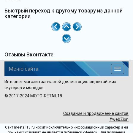
Быстрый переход к другому товару из данной
категории
Отзывы Вконтакте
Меню сайта:
навига
по
Интернет магазин запчастей для мотоциклов, китайских
сайту
скутеров и мопедов.
© 2017-2024
MOTO-RETAIL18
Создание и продвижение сайтов
#webZion
Сайт m-retail18.ru носит исключительно информационный характер и ни
при каких условиях не является публичной офертой. Для получения