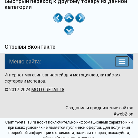
Быстрый переход к другому товару из данной
категории
Отзывы Вконтакте
Меню сайта:
навига
по
Интернет магазин запчастей для мотоциклов, китайских
сайту
скутеров и мопедов.
© 2017-2024
MOTO-RETAIL18
Создание и продвижение сайтов
#webZion
Сайт m-retail18.ru носит исключительно информационный характер и ни
при каких условиях не является публичной офертой. Для получения
подробной информации о стоимости, наличии товаров, пожалуйста,
обращайтесь в офис продаж.