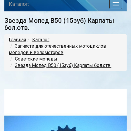
Каталог:
toggle
navigat
Звезда Мопед В50 (15зуб) Карпаты
бол.отв.
Главная
Каталог
Запчасти для отечественных мотоциклов
мопедов и веломоторов
Советские мопеды
Звезда Мопед В50 (15зуб) Карпаты бол.отв.