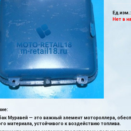
Ед.изм.:
Нет в н
ие:
бак Муравей — это важный элемент мотороллера, обесп
го материала, устойчивого к воздействию топлива.