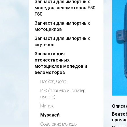
Запчасти для импортных
мопедов, веломоторов F50
F80
Запчасти для импортных
мотоциклов
Запчасти для импортных
скутеров
Запчасти для
отечественных
мотоциклов мопедов и
веломоторов
Восход, Сова
ИЖ (планета и юпитер
вместе)
Минск
Описан
Бензо
Муравей
прочно
Советские мопеды