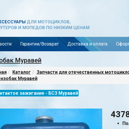
КСЕССУАРЫ
ДЛЯ МОТОЦИКЛОВ,
УТЕРОВ И МОПЕДОВ ПО НИЗКИМ ЦЕНАМ
вости
Гарантии/Возврат
Доставка и оплата
Оформ
обак Муравей
ная
Каталог
Запчасти для отечественных мотоцикл
нзобак Муравей
нтактое зажигание - БСЗ Муравей
437
По