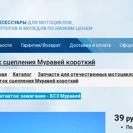
КСЕССУАРЫ
ДЛЯ МОТОЦИКЛОВ,
УТЕРОВ И МОПЕДОВ ПО НИЗКИМ ЦЕНАМ
вости
Гарантии/Возврат
Доставка и оплата
Оформ
 сцепления Муравей короткий
ная
Каталог
Запчасти для отечественных мотоцикл
ок сцепления Муравей короткий
нтактое зажигание - БСЗ Муравей
39
р
По