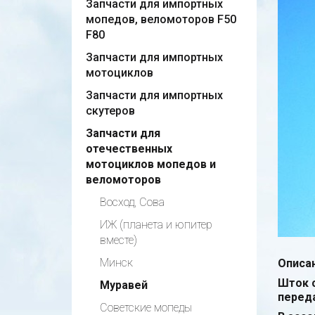
Запчасти для импортных
мопедов, веломоторов F50
F80
Запчасти для импортных
мотоциклов
Запчасти для импортных
скутеров
Запчасти для
отечественных
мотоциклов мопедов и
веломоторов
Восход, Сова
ИЖ (планета и юпитер
вместе)
Минск
Описан
Шток 
Муравей
переда
Советские мопеды