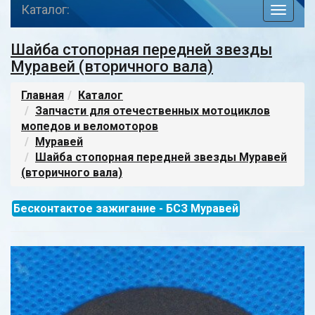
Каталог:
toggle
navigat
Шайба стопорная передней звезды
Муравей (вторичного вала)
Главная
Каталог
Запчасти для отечественных мотоциклов
мопедов и веломоторов
Муравей
Шайба стопорная передней звезды Муравей
(вторичного вала)
Бесконтактое зажигание - БСЗ Муравей