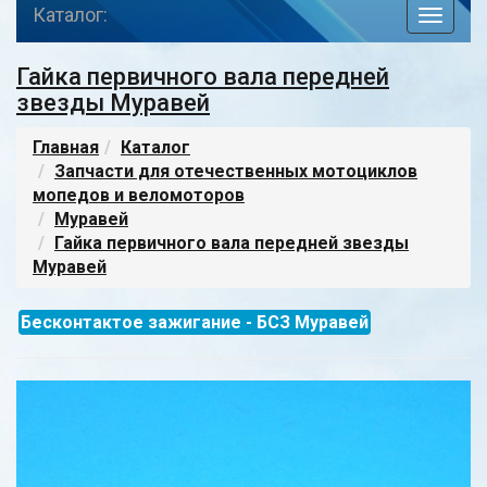
Каталог:
toggle
navigat
Гайка первичного вала передней
звезды Муравей
Главная
Каталог
Запчасти для отечественных мотоциклов
мопедов и веломоторов
Муравей
Гайка первичного вала передней звезды
Муравей
Бесконтактое зажигание - БСЗ Муравей