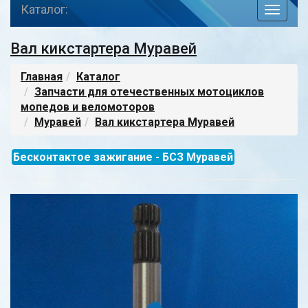
Каталог:
toggle
navigat
Вал кикстартера Муравей
Главная
Каталог
Запчасти для отечественных мотоциклов
мопедов и веломоторов
Муравей
Вал кикстартера Муравей
Бесконтактое зажигание - БСЗ Муравей