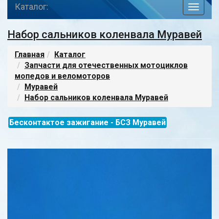
Каталог:
toggle
navigat
Набор сальников коленвала Муравей
Главная
Каталог
Запчасти для отечественных мотоциклов
мопедов и веломоторов
Муравей
Набор сальников коленвала Муравей
Бесконтактое зажигание - БСЗ Муравей