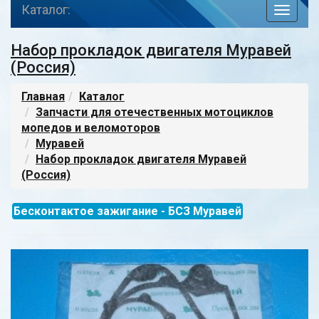
Каталог:
toggle
navigat
Набор прокладок двигателя Муравей
(Россия)
Главная
Каталог
Запчасти для отечественных мотоциклов
мопедов и веломоторов
Муравей
Набор прокладок двигателя Муравей
(Россия)
Бесконтактое зажигание - БСЗ Муравей