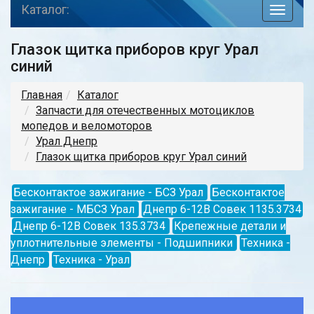
Каталог:
toggle
navigat
Глазок щитка приборов круг Урал
синий
Главная
Каталог
Запчасти для отечественных мотоциклов
мопедов и веломоторов
Урал Днепр
Глазок щитка приборов круг Урал синий
Бесконтактое зажигание - БСЗ Урал
Бесконтактое
зажигание - МБСЗ Урал
Днепр 6-12В Совек 1135.3734
Днепр 6-12В Совек 135.3734
Крепежные детали и
уплотнительные элементы - Подшипники
Техника -
Днепр
Техника - Урал