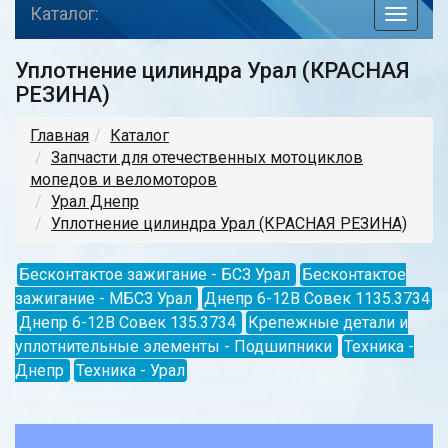
Каталог:
toggle
navigat
Уплотнение цилиндра Урал (КРАСНАЯ
РЕЗИНА)
Главная
Каталог
Запчасти для отечественных мотоциклов
мопедов и веломоторов
Урал Днепр
Уплотнение цилиндра Урал (КРАСНАЯ РЕЗИНА)
Бесконтактое зажигание - БСЗ Урал
Бесконтактое
зажигание - МБСЗ Урал
Днепр 6-12В Совек 1135.3734
Днепр 6-12В Совек 135.3734
Крепежные детали и
уплотнительные элементы - Подшипники
Техника -
Днепр
Техника - Урал