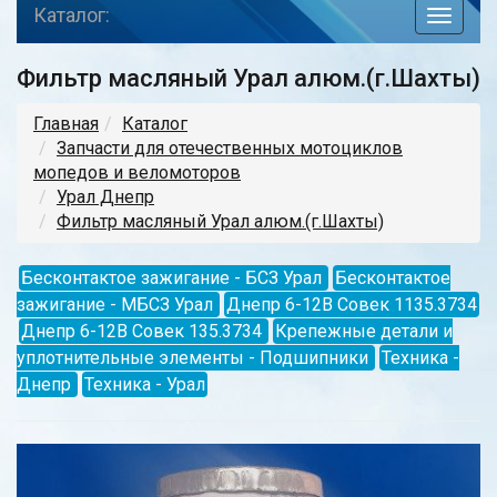
Каталог:
toggle
navigat
Фильтр масляный Урал алюм.(г.Шахты)
Главная
Каталог
Запчасти для отечественных мотоциклов
мопедов и веломоторов
Урал Днепр
Фильтр масляный Урал алюм.(г.Шахты)
Бесконтактое зажигание - БСЗ Урал
Бесконтактое
зажигание - МБСЗ Урал
Днепр 6-12В Совек 1135.3734
Днепр 6-12В Совек 135.3734
Крепежные детали и
уплотнительные элементы - Подшипники
Техника -
Днепр
Техника - Урал