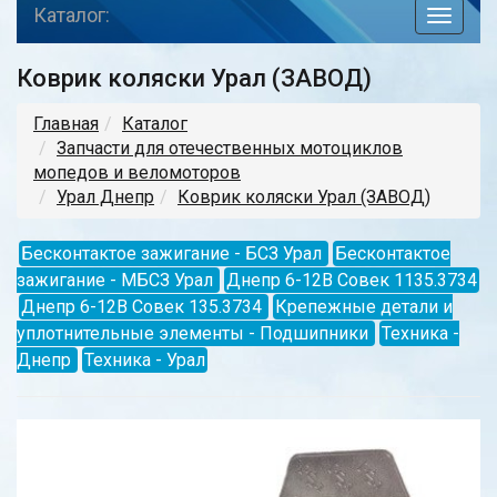
Каталог:
toggle
navigat
Коврик коляски Урал (ЗАВОД)
Главная
Каталог
Запчасти для отечественных мотоциклов
мопедов и веломоторов
Урал Днепр
Коврик коляски Урал (ЗАВОД)
Бесконтактое зажигание - БСЗ Урал
Бесконтактое
зажигание - МБСЗ Урал
Днепр 6-12В Совек 1135.3734
Днепр 6-12В Совек 135.3734
Крепежные детали и
уплотнительные элементы - Подшипники
Техника -
Днепр
Техника - Урал