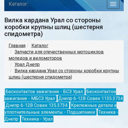
Каталог:
toggle
navigat
Вилка кардана Урал со стороны
коробки крупны шлиц (шестерня
спидометра)
Главная
Каталог
Запчасти для отечественных мотоциклов
мопедов и веломоторов
Урал Днепр
Вилка кардана Урал со стороны коробки крупны
шлиц (шестерня спидометра)
Бесконтактое зажигание - БСЗ Урал
Бесконтактое
зажигание - МБСЗ Урал
Днепр 6-12В Совек 1135.3734
Днепр 6-12В Совек 135.3734
Крепежные детали и
уплотнительные элементы - Подшипники
Техника -
Днепр
Техника - Урал