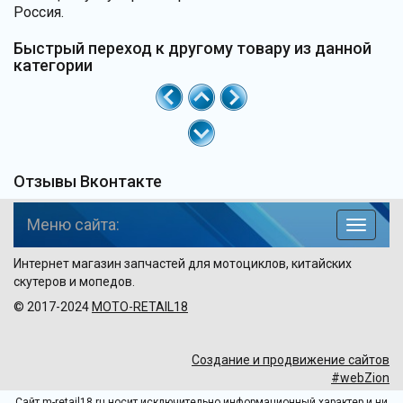
Россия.
Быстрый переход к другому товару из данной
категории
Отзывы Вконтакте
Меню сайта:
навига
по
Интернет магазин запчастей для мотоциклов, китайских
сайту
скутеров и мопедов.
© 2017-2024
MOTO-RETAIL18
Создание и продвижение сайтов
#webZion
Сайт m-retail18.ru носит исключительно информационный характер и ни