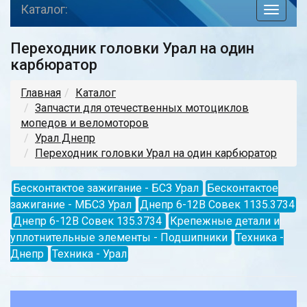
Каталог:
toggle
navigat
Переходник головки Урал на один
карбюратор
Главная
Каталог
Запчасти для отечественных мотоциклов
мопедов и веломоторов
Урал Днепр
Переходник головки Урал на один карбюратор
Бесконтактое зажигание - БСЗ Урал
Бесконтактое
зажигание - МБСЗ Урал
Днепр 6-12В Совек 1135.3734
Днепр 6-12В Совек 135.3734
Крепежные детали и
уплотнительные элементы - Подшипники
Техника -
Днепр
Техника - Урал