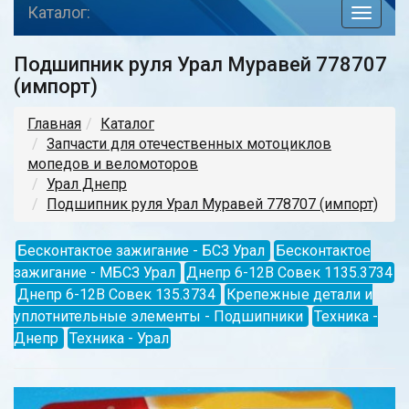
Каталог:
toggle
navigat
Подшипник руля Урал Муравей 778707
(импорт)
Главная
Каталог
Запчасти для отечественных мотоциклов
мопедов и веломоторов
Урал Днепр
Подшипник руля Урал Муравей 778707 (импорт)
Бесконтактое зажигание - БСЗ Урал
Бесконтактое
зажигание - МБСЗ Урал
Днепр 6-12В Совек 1135.3734
Днепр 6-12В Совек 135.3734
Крепежные детали и
уплотнительные элементы - Подшипники
Техника -
Днепр
Техника - Урал